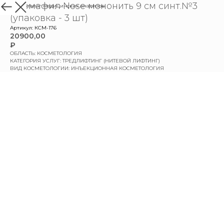
Дермафил Nose мононить 9 см синт.№3
назад в каталог медицинских анализов
(упаковка - 3 шт)
Артикул:
КСМ-176
20900,00
₽
ОБЛАСТЬ: КОСМЕТОЛОГИЯ
КАТЕГОРИЯ УСЛУГ: ТРЕДЛИФТИНГ (НИТЕВОЙ ЛИФТИНГ)
ВИД КОСМЕТОЛОГИИ: ИНЪЕКЦИОННАЯ КОСМЕТОЛОГИЯ