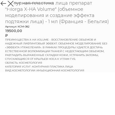
Контурная пластика лица препарат
назад в каталог медицинских анализов
"Filorga X-HA Volume" (объемное
моделирования и создание эффекта
подтяжки лица) - 1 мл (Франция - Бельгия)
Артикул:
КСМ-082
19500,00
₽
ПРЕИМУЩЕСТВА Х-НА VOLUME - ВОССТАНОВЛЕНИЕ ОБЪЕМОВ И
НАДЕЖНЫЙ ЛИФТИНГОВЫЙ ЭФФЕКТ. ОБЪЕМНОЕ МОДЕЛИРОВАНИЕ БЕЗ
«ЭФФЕКТА УТЯЖЕЛЕНИЯ». В РАМКАХ ПРОЦЕДУРЫ УДАЕТСЯ ДОСТИЧЬ
ЕСТЕСТВЕННОЙ ВОЛЮМИЗАЦИИ ТКАНЕЙ С НЕДОСТАЮЩИМ ОБЪЕМОМ,
РАЗГЛАДИТЬ ВЫРАЖЕННЫЕ СКЛАДКИ КОЖИ, УСТРАНИТЬ ЗАЛОМЫ,
СПУСКАЮЩИЕСЯ ОТ КРЫЛЬЕВ НОСА К УГЛАМ ГУБ.
ОБЛАСТЬ: КОСМЕТОЛОГИЯ
КАТЕГОРИЯ УСЛУГ: КОНТУРНАЯ ПЛАСТИКА ЛИЦА
ВИД КОСМЕТОЛОГИИ: ИНЪЕКЦИОННАЯ КОСМЕТОЛОГИЯ