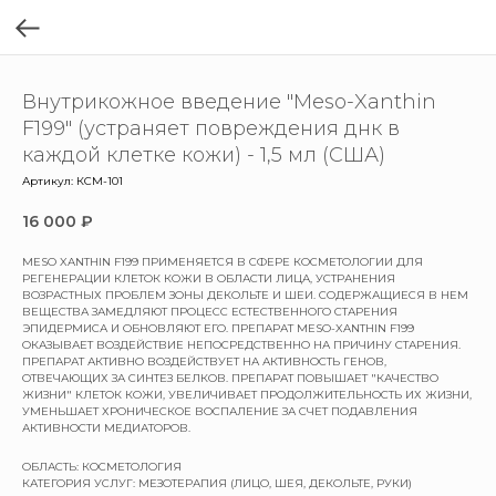
Внутрикожное введение "Meso-Xanthin
F199" (устраняет повреждения днк в
каждой клетке кожи) - 1,5 мл (США)
Артикул:
КСМ-101
16 000
₽
MESO XANTHIN F199 ПРИМЕНЯЕТСЯ В СФЕРЕ КОСМЕТОЛОГИИ ДЛЯ
РЕГЕНЕРАЦИИ КЛЕТОК КОЖИ В ОБЛАСТИ ЛИЦА, УСТРАНЕНИЯ
ВОЗРАСТНЫХ ПРОБЛЕМ ЗОНЫ ДЕКОЛЬТЕ И ШЕИ. СОДЕРЖАЩИЕСЯ В НЕМ
ВЕЩЕСТВА ЗАМЕДЛЯЮТ ПРОЦЕСС ЕСТЕСТВЕННОГО СТАРЕНИЯ
ЭПИДЕРМИСА И ОБНОВЛЯЮТ ЕГО. ПРЕПАРАТ MESO-XANTHIN F199
ОКАЗЫВАЕТ ВОЗДЕЙСТВИЕ НЕПОСРЕДСТВЕННО НА ПРИЧИНУ СТАРЕНИЯ.
ПРЕПАРАТ АКТИВНО ВОЗДЕЙСТВУЕТ НА АКТИВНОСТЬ ГЕНОВ,
ОТВЕЧАЮЩИХ ЗА СИНТЕЗ БЕЛКОВ. ПРЕПАРАТ ПОВЫШАЕТ "КАЧЕСТВО
ЖИЗНИ" КЛЕТОК КОЖИ, УВЕЛИЧИВАЕТ ПРОДОЛЖИТЕЛЬНОСТЬ ИХ ЖИЗНИ,
УМЕНЬШАЕТ ХРОНИЧЕСКОЕ ВОСПАЛЕНИЕ ЗА СЧЕТ ПОДАВЛЕНИЯ
АКТИВНОСТИ МЕДИАТОРОВ.
ОБЛАСТЬ: КОСМЕТОЛОГИЯ
КАТЕГОРИЯ УСЛУГ: МЕЗОТЕРАПИЯ (ЛИЦО, ШЕЯ, ДЕКОЛЬТЕ, РУКИ)