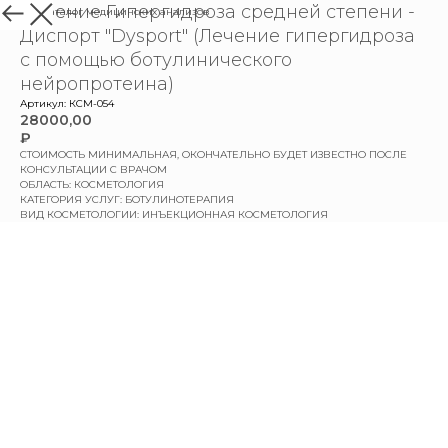
Лечение Гипергидроза средней степени -
назад в каталог медицинских анализов
Диспорт "Dysport" (Лечение гипергидроза
с помощью ботулинического
нейропротеина)
Артикул:
КСМ-054
28000,00
₽
СТОИМОСТЬ МИНИМАЛЬНАЯ, ОКОНЧАТЕЛЬНО БУДЕТ ИЗВЕСТНО ПОСЛЕ
КОНСУЛЬТАЦИИ С ВРАЧОМ
ОБЛАСТЬ: КОСМЕТОЛОГИЯ
КАТЕГОРИЯ УСЛУГ: БОТУЛИНОТЕРАПИЯ
ВИД КОСМЕТОЛОГИИ: ИНЪЕКЦИОННАЯ КОСМЕТОЛОГИЯ