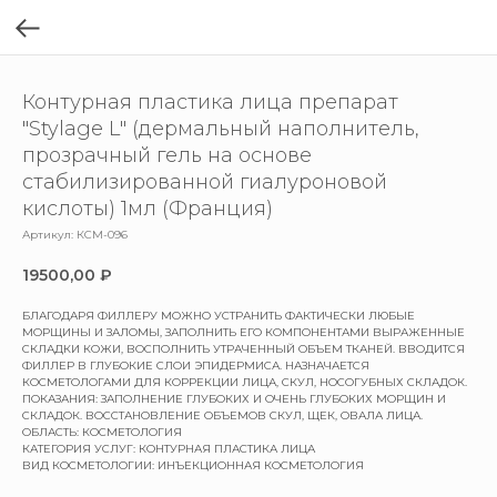
Контурная пластика лица препарат
"Stylage L" (дермальный наполнитель,
прозрачный гель на основе
стабилизированной гиалуроновой
кислоты) 1мл (Франция)
Артикул:
КСМ-096
19500,00
₽
БЛАГОДАРЯ ФИЛЛЕРУ МОЖНО УСТРАНИТЬ ФАКТИЧЕСКИ ЛЮБЫЕ
МОРЩИНЫ И ЗАЛОМЫ, ЗАПОЛНИТЬ ЕГО КОМПОНЕНТАМИ ВЫРАЖЕННЫЕ
СКЛАДКИ КОЖИ, ВОСПОЛНИТЬ УТРАЧЕННЫЙ ОБЪЕМ ТКАНЕЙ. ВВОДИТСЯ
ФИЛЛЕР В ГЛУБОКИЕ СЛОИ ЭПИДЕРМИСА. НАЗНАЧАЕТСЯ
КОСМЕТОЛОГАМИ ДЛЯ КОРРЕКЦИИ ЛИЦА, СКУЛ, НОСОГУБНЫХ СКЛАДОК.
ПОКАЗАНИЯ: ЗАПОЛНЕНИЕ ГЛУБОКИХ И ОЧЕНЬ ГЛУБОКИХ МОРЩИН И
СКЛАДОК. ВОССТАНОВЛЕНИЕ ОБЪЕМОВ СКУЛ, ЩЕК, ОВАЛА ЛИЦА.
ОБЛАСТЬ: КОСМЕТОЛОГИЯ
КАТЕГОРИЯ УСЛУГ: КОНТУРНАЯ ПЛАСТИКА ЛИЦА
ВИД КОСМЕТОЛОГИИ: ИНЪЕКЦИОННАЯ КОСМЕТОЛОГИЯ