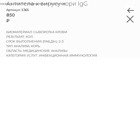
Антитела к вирусу кори IgG
назад в каталог медицинских анализов
Артикул:
E365
850
₽
БИОМАТЕРИАЛ: СЫВОРОТКА КРОВИ
РЕЗУЛЬТАТ: КОЛ.
СРОК ВЫПОЛНЕНИЯ (РАБ.ДН.): 2-3
ТИП АНАЛИЗА: КОРЬ
ОБЛАСТЬ: МЕДИЦИНСКИЕ АНАЛИЗЫ
КАТЕГОРИЯ УСЛУГ: ИНФЕКЦИОННАЯ ИММУНОЛОГИЯ