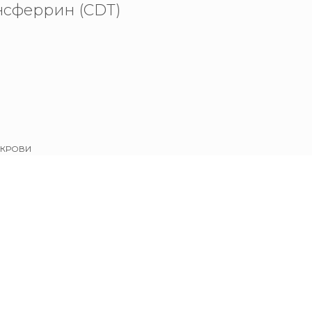
нсферрин (CDT)
 КРОВИ