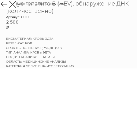
Вирус гепатита В (HBV), обнаружение ДНК
назад в каталог медицинских анализов
(количественно)
Артикул:
G010
2 500
₽
БИОМАТЕРИАЛ: КРОВЬ ЭДТА
РЕЗУЛЬТАТ: КОЛ.
СРОК ВЫПОЛНЕНИЯ (РАБ.ДН.): 3-4
ТИП АНАЛИЗА: КРОВЬ ЭДТА
ПОДТИП АНАЛИЗА: ГЕПАТИТЫ
ОБЛАСТЬ: МЕДИЦИНСКИЕ АНАЛИЗЫ
КАТЕГОРИЯ УСЛУГ: ПЦР-ИССЛЕДОВАНИЯ