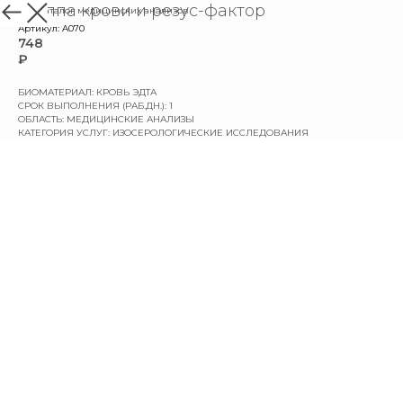
Группа крови и резус-фактор
назад в каталог медицинских анализов
Артикул:
A070
748
₽
БИОМАТЕРИАЛ: КРОВЬ ЭДТА
СРОК ВЫПОЛНЕНИЯ (РАБ.ДН.): 1
ОБЛАСТЬ: МЕДИЦИНСКИЕ АНАЛИЗЫ
КАТЕГОРИЯ УСЛУГ: ИЗОСЕРОЛОГИЧЕСКИЕ ИССЛЕДОВАНИЯ