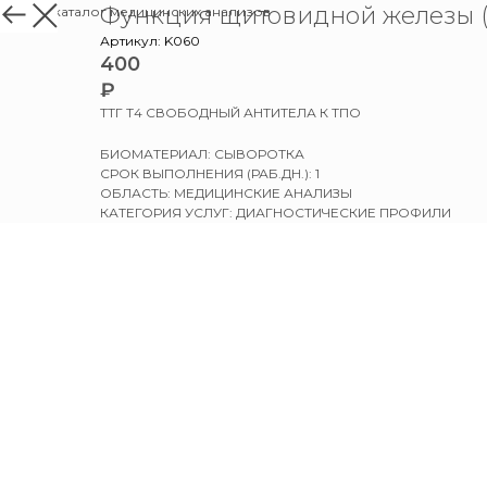
Функция щитовидной железы 
назад в каталог медицинских анализов
Артикул:
K060
400
₽
ТТГ Т4 СВОБОДНЫЙ АНТИТЕЛА К ТПО
БИОМАТЕРИАЛ: СЫВОРОТКА
СРОК ВЫПОЛНЕНИЯ (РАБ.ДН.): 1
ОБЛАСТЬ: МЕДИЦИНСКИЕ АНАЛИЗЫ
КАТЕГОРИЯ УСЛУГ: ДИАГНОСТИЧЕСКИЕ ПРОФИЛИ