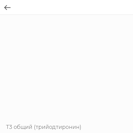
Т3 общий (трийодтиронин)