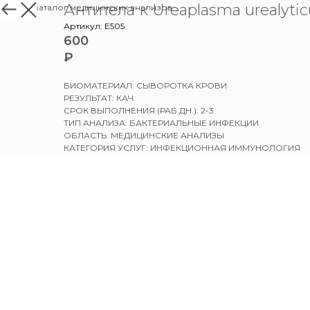
Антитела к Ureaplasma urealyti
назад в каталог медицинских анализов
Артикул:
E505
600
₽
БИОМАТЕРИАЛ: СЫВОРОТКА КРОВИ
РЕЗУЛЬТАТ: КАЧ.
СРОК ВЫПОЛНЕНИЯ (РАБ.ДН.): 2-3
ТИП АНАЛИЗА: БАКТЕРИАЛЬНЫЕ ИНФЕКЦИИ
ОБЛАСТЬ: МЕДИЦИНСКИЕ АНАЛИЗЫ
КАТЕГОРИЯ УСЛУГ: ИНФЕКЦИОННАЯ ИММУНОЛОГИЯ