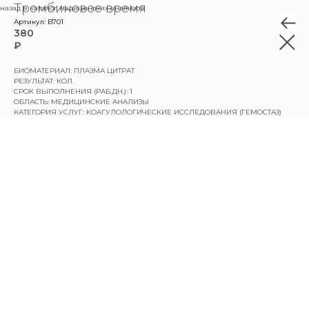
Тромбиновое время
назад в каталог медицинских анализов
Артикул:
B701
380
₽
БИОМАТЕРИАЛ: ПЛАЗМА ЦИТРАТ
РЕЗУЛЬТАТ: КОЛ.
СРОК ВЫПОЛНЕНИЯ (РАБ.ДН.): 1
ОБЛАСТЬ: МЕДИЦИНСКИЕ АНАЛИЗЫ
КАТЕГОРИЯ УСЛУГ: КОАГУЛОЛОГИЧЕСКИЕ ИССЛЕДОВАНИЯ (ГЕМОСТАЗ)