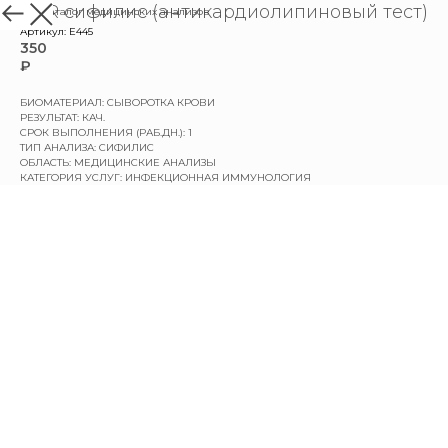
RPR сифилис (антикардиолипиновый тест)
назад в каталог медицинских анализов
Артикул:
E445
350
₽
БИОМАТЕРИАЛ: СЫВОРОТКА КРОВИ
РЕЗУЛЬТАТ: КАЧ.
СРОК ВЫПОЛНЕНИЯ (РАБ.ДН.): 1
ТИП АНАЛИЗА: СИФИЛИС
ОБЛАСТЬ: МЕДИЦИНСКИЕ АНАЛИЗЫ
КАТЕГОРИЯ УСЛУГ: ИНФЕКЦИОННАЯ ИММУНОЛОГИЯ