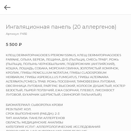
Ингаляционная панель (20 аллергенов)
Артикул:
F492
5 500
₽
КЛЕЩ DERMATOPHAGOIDES PTERONYSSINUS, КЛЕЩ DERMATOPHAGOIDES
FARINAE, ОЛЬХА, БЕРЕЗА, ЛЕЩИНА, ДУБ (ПЫЛЬЦА), СМЕСЬ ТРАВ*, РОЖЬ
(ПЫЛЬЦА), ПОЛЫНЬ ЧЕРНОБЫЛЬНИК, ПОДОРОЖНИК (АНГЛИЙСКИЙ),
КОШКА, ЛОШАДЬ, СОБАКА, МОРСКАЯ СВИНКА, ЗОЛОТИСТЫЙ ХОМЯЧОК,
КРОЛИК, ГРИБЫ PENICILLIUM NOTATUM, ГРИБЫ CLADOSPORIUM
HERBARUM, ГРИБЫ ASPERGILLUS FUMIGATUS, ГРИБЫ ALTERNARIA
ALTERNATA.(*СМЕСЬ ТРАВ: РОЖЬ ПОСЕВНАЯ, ТИМОФЕЕВКА ЛУГОВАЯ,
ОВСЯННИЦА ЛУГОВАЯ, РАЙГРАС ВЫСОКИЙ, КОЛОСОК ДУШИСТЫЙ, КОСТЕР
БЕЗОСТЫЙ, ПЫРЕЙ ПОЛЗУЧИЙ, ЕЖА СБОРНАЯ, ПЛЕВЕЛ, ЛИСОХВОСТ
ЛУГОВОЙ, БУХАРНИК ШЕРТИСТЫЙ, СВИНОРОЙ ПАЛЬЧАТЫЙ.)
БИОМАТЕРИАЛ: СЫВОРОТКА КРОВИ
РЕЗУЛЬТАТ: КОЛ.
СРОК ВЫПОЛНЕНИЯ (РАБ.ДН.): 2-3
ТИП АНАЛИЗА: ПАНЕЛИ АЛЛЕРГЕНОВ
ОБЛАСТЬ: МЕДИЦИНСКИЕ АНАЛИЗЫ
КАТЕГОРИЯ УСЛУГ: АЛЛЕРГОЛОГИЧЕСКИЕ ИССЛЕДОВАНИЯ