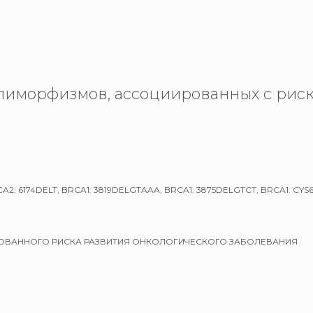
лиморфизмов, ассоциированных с риск
RCA2: 6174DELT, BRCA1: 3819DELGTAAA, BRCA1: 3875DELGTCT, BRCA1: CYS
ДОВАННОГО РИСКА РАЗВИТИЯ ОНКОЛОГИЧЕСКОГО ЗАБОЛЕВАНИЯ