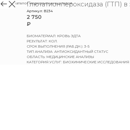
Глютатионпероксидаза (ГТП) в
назад в каталог медицинских анализов
Артикул:
B234
2 750
₽
БИОМАТЕРИАЛ: КРОВЬ ЭДТА
РЕЗУЛЬТАТ: КОЛ.
СРОК ВЫПОЛНЕНИЯ (РАБ.ДН.): 3-5
ТИП АНАЛИЗА: АНТИОКСИДАНТНЫЙ СТАТУС
ОБЛАСТЬ: МЕДИЦИНСКИЕ АНАЛИЗЫ
КАТЕГОРИЯ УСЛУГ: БИОХИМИЧЕСКИЕ ИССЛЕДОВАНИЯ