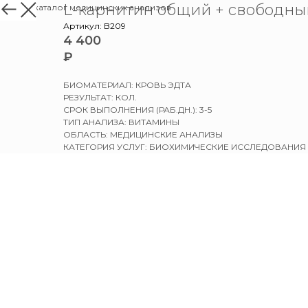
L-карнитин общий + свободны
назад в каталог медицинских анализов
Артикул:
B209
4 400
₽
БИОМАТЕРИАЛ: КРОВЬ ЭДТА
РЕЗУЛЬТАТ: КОЛ.
СРОК ВЫПОЛНЕНИЯ (РАБ.ДН.): 3-5
ТИП АНАЛИЗА: ВИТАМИНЫ
ОБЛАСТЬ: МЕДИЦИНСКИЕ АНАЛИЗЫ
КАТЕГОРИЯ УСЛУГ: БИОХИМИЧЕСКИЕ ИССЛЕДОВАНИЯ