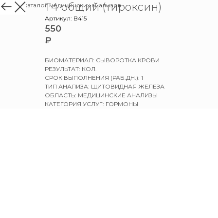
Т4 общий (тироксин)
назад в каталог медицинских анализов
Артикул:
B415
550
₽
БИОМАТЕРИАЛ: СЫВОРОТКА КРОВИ
РЕЗУЛЬТАТ: КОЛ.
СРОК ВЫПОЛНЕНИЯ (РАБ.ДН.): 1
ТИП АНАЛИЗА: ЩИТОВИДНАЯ ЖЕЛЕЗА
ОБЛАСТЬ: МЕДИЦИНСКИЕ АНАЛИЗЫ
КАТЕГОРИЯ УСЛУГ: ГОРМОНЫ