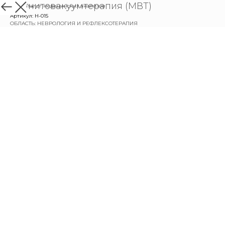
Магнитовакуумтерапия (МВТ)
назад в каталог медицинских анализов
Артикул:
Н-015
ОБЛАСТЬ: НЕВРОЛОГИЯ И РЕФЛЕКСОТЕРАПИЯ