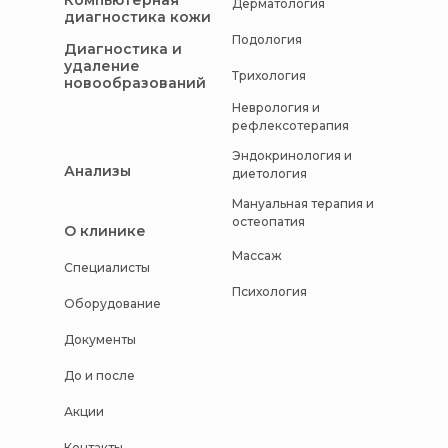
Компьютерная
Дерматология
диагностика кожи
Подология
Диагностика и
удаление
Трихология
новообразований
Неврология и
рефлексотерапия
Эндокринология и
Анализы
диетология
Мануальная терапия и
остеопатия
О клинике
Массаж
Специалисты
Психология
Оборудование
Документы
До и после
Акции
Контакты