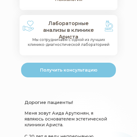
Лабораторные
Лабораторные
анализы в клинике
анализы в клинике
Ариста
Ариста
Мы сотрудничаем с одной из лучших
клинико-диагностической лабораторией
Получить консультацию
Дорогие пациенты!
Меня зовут Аида Арутюнян, я
являюсь основателем эстетической
клиники Ариста.
С 20 лет я веду непрерывную