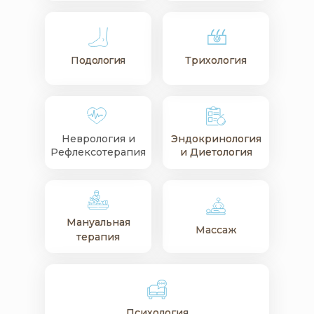
Подология
Подология
Трихология
Трихология
Неврология и
Эндокринология
Эндокринология
Рефлексотерапия
и Диетология
и Диетология
Мануальная
Мануальная
Массаж
Массаж
терапия
терапия
Психология
Психология