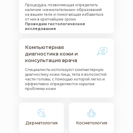
Процедура, позволяющая определить
наличие «нежелательных» образований
на вашем теле и помогающая избавиться
от них в кратчайшие сроки.
Проводим гистологическое
исследование
Компьютерная
Компьютерная
диагностика кожи и
диагностика кожи и
консультация врача
консультация врача
Специалисты используют компьютерную
диагностику кожи лица, тела и волосистой
части головы, с помощью которой легко и
эффективно определяются скрытые
проблемы кожи
Дерматология
Дерматология
Косметология
Косметология