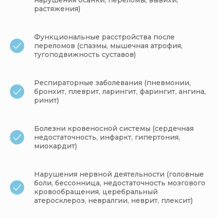
нарушения осанки, переломы, вывихи,
растяжения)
Функциональные расстройства после
переломов (спазмы, мышечная атрофия,
тугоподвижность суставов)
Респираторные заболевания (пневмонии,
бронхит, плеврит, ларингит, фарингит, ангина,
ринит)
Болезни кровеносной системы (сердечная
недостаточность, инфаркт, гипертония,
миокардит)
Нарушения нервной деятельности (головные
боли, бессонница, недостаточность мозгового
кровообращения, церебральный
атеросклероз, невралгии, неврит, плексит)