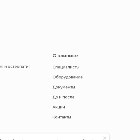
О клинике
я и остеопатия
Специалисты
Оборудование
Документы
До и после
Акции
Контакты
ИНН: 5040178423