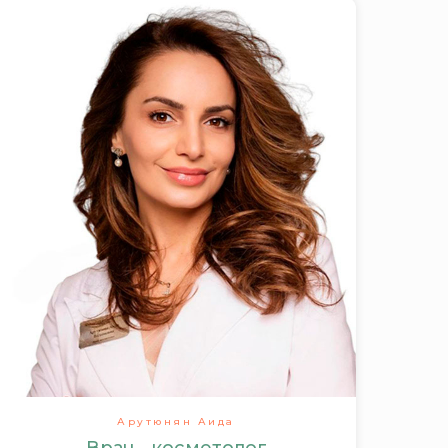
Арутюнян Аида