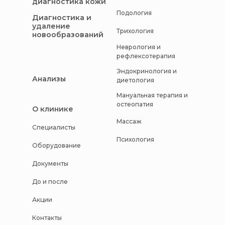
диагностика кожи
Подология
Диагностика и
удаление
Трихология
новообразований
Неврология и
рефлексотерапия
Эндокринология и
Анализы
диетология
Мануальная терапия и
остеопатия
О клинике
Массаж
Специалисты
Психология
Оборудование
Документы
До и после
Акции
Контакты