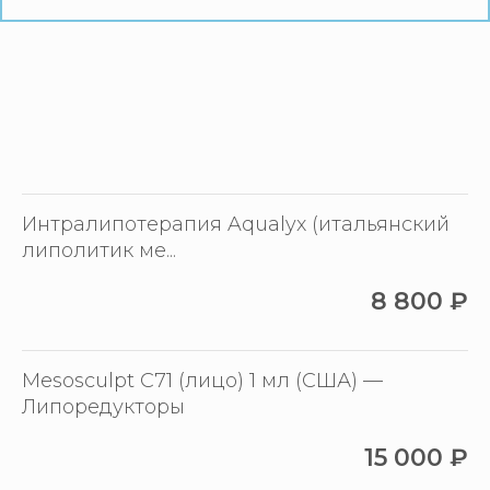
Интралипотерапия Aqualyx (итальянский
липолитик ме...
8 800
₽
Mesosculpt C71 (лицо) 1 мл (США) —
Липоредукторы
15 000
₽