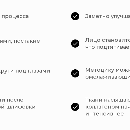
ь процесса
Заметно улучша
Лицо становитс
ями, постакне
что подтягивае
Методику можн
круги под глазами
омолаживающи
ии после
Ткани насыщают
ой шлифовки
коллагеном на
интенсивнее