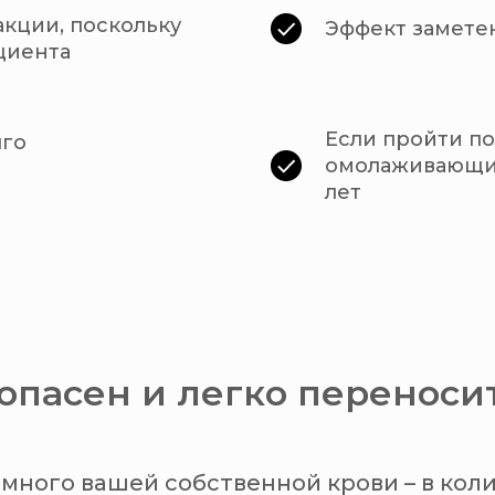
кции, поскольку
Эффект заметен
циента
Если пройти по
лго
омолаживающий
лет
пасен и легко переноси
много вашей собственной крови – в коли