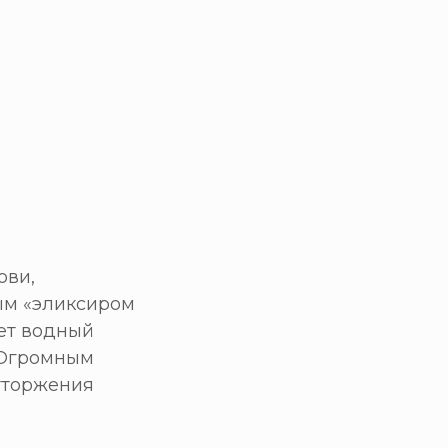
ови,
ым «эликсиром
ует водный
. Огромным
тторжения