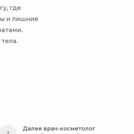
у, где
мы и лишние
ратами.
тела.
Далее врач-косметолог